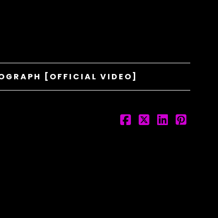
OGRAPH [OFFICIAL VIDEO]
OVER ONS
TEAM
FOTO’S
HUISREGELS
PLAYLISTS
VEELGESTELDE VRAGEN