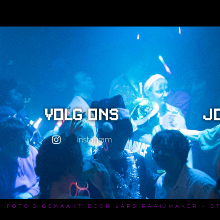
CONTACT
Volg ons
J
Instagram
 - FOTO'S GEMAAKT DOOR LARS RAAIJMAKER - ST