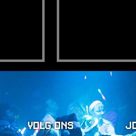
HUISREGELS
PLAYLISTS
VEELGESTELDE VRAGEN
CONTACT
Volg ons
J