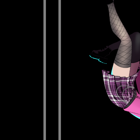
OVER ONS
TEAM
FOTO’S