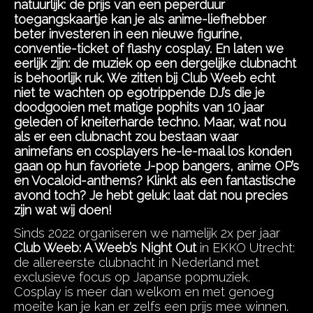
natuurlijk: de prijs van een peperduur
toegangskaartje kan je als anime-liefhebber
beter investeren in een nieuwe figurine,
conventie-ticket of flashy cosplay. En laten we
eerlijk zijn: de muziek op een dergelijke clubnacht
is behoorlijk ruk. We zitten bij Club Weeb echt
niet te wachten op egotrippende DJ’s die je
doodgooien met matige pophits van 10 jaar
geleden of kneiterharde techno. Maar, wat nou
als er een clubnacht zou bestaan waar
animefans en cosplayers he-le-maal los konden
gaan op hun favoriete J-pop bangers, anime OP’s
en Vocaloid-anthems? Klinkt als een fantastische
avond toch? Je hebt geluk: laat dat nou precies
zijn wat wij doen!
Sinds 2022 organiseren we namelijk 2x per jaar
Club Weeb: A Weeb’s Night Out
in EKKO Utrecht:
de allereerste clubnacht in Nederland met
exclusieve focus op Japanse popmuziek.
Cosplay is meer dan welkom en met genoeg
moeite kan je kan er zelfs een prijs mee winnen.