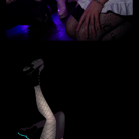
OVER ONS
TEAM
FOTO’S
HUISREGELS
PLAYLISTS
VEELGESTELDE VRAGEN
CONTACT
NL