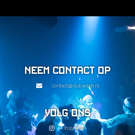
PLAYLISTS
VEELGESTELDE VRAGEN
CONTACT
NL
Neem contact op
contact@clubweeb.nl
Volg ons
Instagram