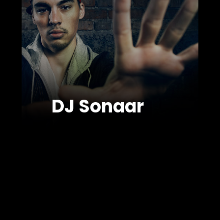
DJ Sonaar
OVER ONS
TEAM
FOTO’S
HUISREGELS